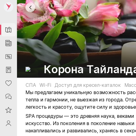
Map
News
DiscountCard
Корона Тайланд
Purchases
Heart
СПА
Wi-Fi
Доступ для кресел-каталок
Мас
Мы предлагаем уникальную возможность расс
Contacts
тепла и гармонии, не выезжая из города. Отр
легкость и красоту, ощутите силу и здоровье
Reviews
SPA процедуры — это древняя наука, веками
искусство. Из поколения в поколение навыки 
ProfileSaby
накапливались и развивались, хранясь в секр