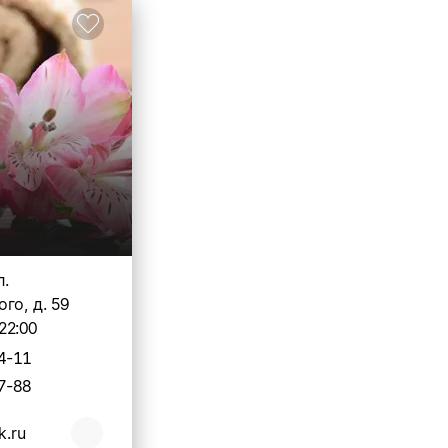
л.
го, д. 59
22:00
4-11
7-88
k.ru