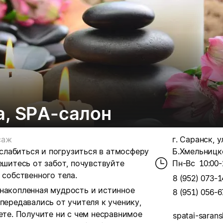
а, SPA-салон
саж
г. Саранск, у
лабиться и погрузиться в атмосферу
Б.Хмельницко
ешитесь от забот, почувствуйте
Пн-Вс
10:00-
 собственного тела.
8 (952) 073-1
 накопленная мудрость и истинное
8 (951) 056-6
передавались от учителя к ученику,
ете. Получите ни с чем несравнимое
spatai-sarans