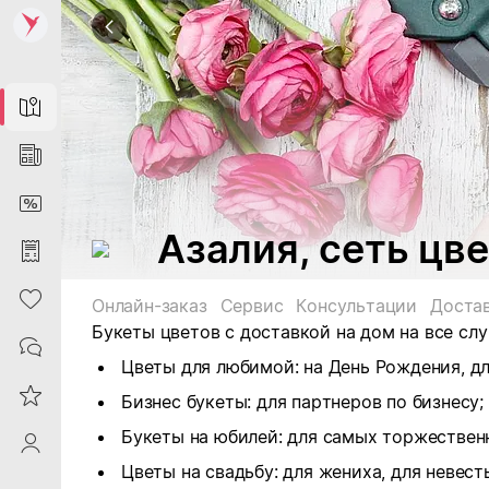
Map
News
DiscountCard
Азалия, сеть цв
Purchases
Heart
Онлайн-заказ
Сервис
Консультации
Доста
Букеты цветов с доставкой на дом на все слу
Contacts
Цветы для любимой: на День Рождения, дл
Reviews
Бизнес букеты: для партнеров по бизнесу;
Букеты на юбилей: для самых торжествен
ProfileSaby
Цветы на свадьбу: для жениха, для невесты