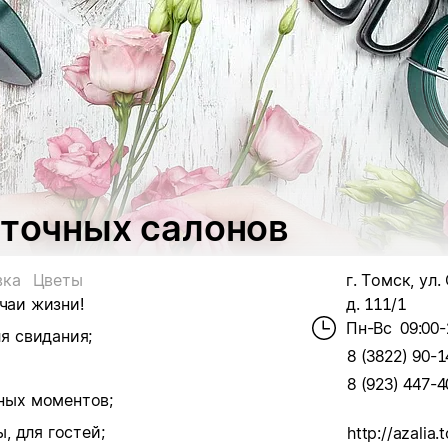
еточных салонов
вка
Цветы
г. Томск, ул.
чаи жизни!
д. 111/1
Пн-Вс
09:00-
я свидания;
8 (3822) 90-1
8 (923) 447-4
ных моментов;
, для гостей;
http://azalia.