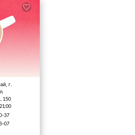
й, г.
л.
. 150
21:00
0-37
6-07