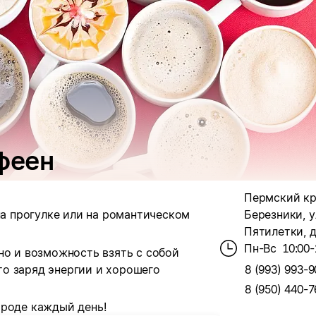
офеен
Пермский кра
на прогулке или на романтическом
Березники, у
Пятилетки, д
Пн-Вс
10:00-
но и возможность взять с собой
это заряд энергии и хорошего
8 (993) 993-9
8 (950) 440-7
ороде каждый день!