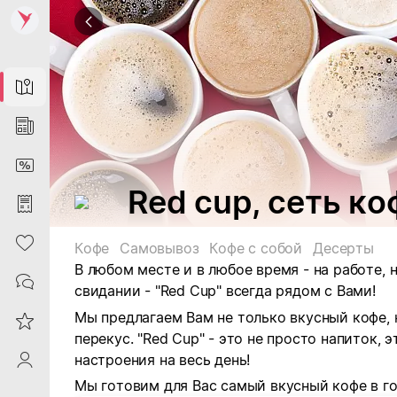
Map
News
DiscountCard
Red cup, сеть к
Purchases
Heart
Кофе
Самовывоз
Кофе с собой
Десерты
В любом месте и в любое время - на работе, 
Contacts
свидании - "Red Cup" всегда рядом с Вами!
Мы предлагаем Вам не только вкусный кофе, 
Reviews
перекус. "Red Cup" - это не просто напиток, 
настроения на весь день!
ProfileSaby
Мы готовим для Вас самый вкусный кофе в г