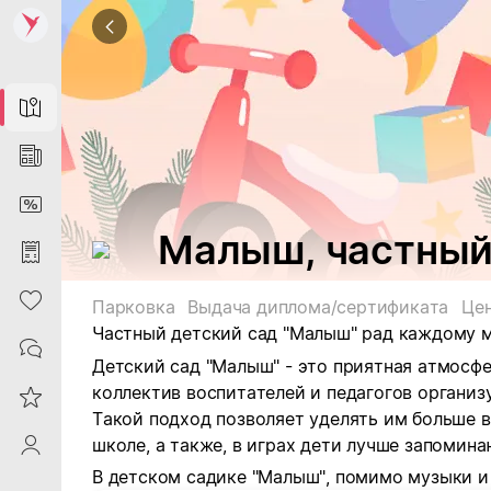
Map
News
DiscountCard
Малыш, частный
Purchases
Heart
Парковка
Выдача диплома/сертификата
Цен
Частный детский сад "Малыш" рад каждому 
Contacts
Детский сад "Малыш" - это приятная атмосфе
коллектив воспитателей и педагогов организу
Reviews
Такой подход позволяет уделять им больше 
школе, а также, в играх дети лучше запомин
ProfileSaby
В детском садике "Малыш", помимо музыки и 