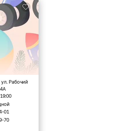
, ул. Рабочий
14А
-19:00
дной
4-01
9-70