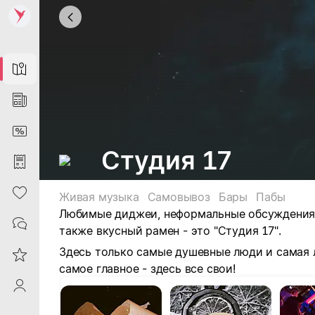
Map
News
DiscountCard
Студия 17
Purchases
Heart
Живая музыка
Самовывоз
Бары
Пабы
Любимые диджеи, неформальные обсуждения, 
Contacts
также вкусный рамен - это "Студия 17".
Здесь только самые душевные люди и самая л
Reviews
самое главное - здесь все свои!
ProfileSaby