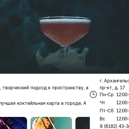
г. Архангель
творческий подход к пространству, а
пр-кт, д. 17
Пн-Ср
12:00
Чт
12:00
учшая коктейльная карта в городе. А
Пт-Сб
12:00
Вс
12:00
8 (8182) 43-3