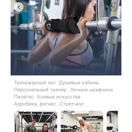
Тренажерный зал
Душевые кабины
Персональный тренер
Личные шкафчики
Пилатес
Боевые искусства
Аэробика, фитнес
Стретчинг