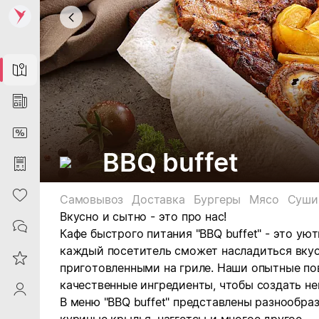
Map
News
DiscountCard
BBQ buffet
Purchases
Heart
Самовывоз
Доставка
Бургеры
Мясо
Суши
Вкусно и сытно - это про нас!
Contacts
Кафе быстрого питания "BBQ buffet" - это уют
каждый посетитель сможет насладиться вку
Reviews
приготовленными на гриле. Наши опытные по
качественные ингредиенты, чтобы создать н
ProfileSaby
В меню "BBQ buffet" представлены разнообра