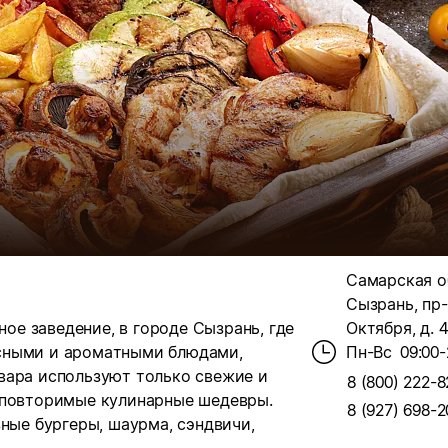
Самарская об
Сызрань, пр-
ное заведение, в городе Сызрань, где
Октября, д. 
сными и ароматными блюдами,
Пн-Вс
09:00-
вара используют только свежие и
8 (800) 222-8
еповторимые кулинарные шедевры.
8 (927) 698-2
зные бургеры, шаурма, сэндвичи,