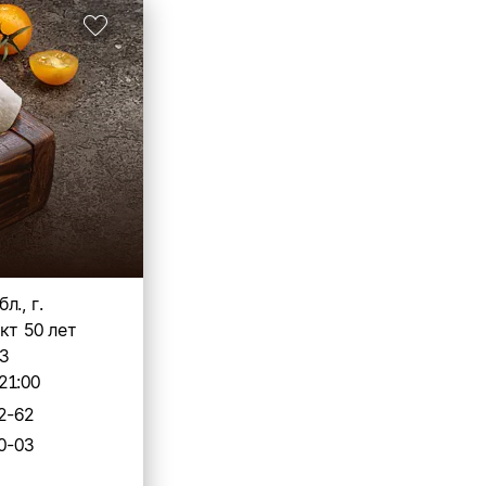
л., г.
кт 50 лет
43
21:00
2-62
0-03