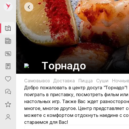
Map
News
DiscountCard
Торнадо
Purchases
Heart
Самовывоз
Доставка
Пицца
Суши
Ночны
Добро пожаловать в центр досуга "Торнадо"! 
Contacts
поиграть в приставку, посмотреть фильм или
настольных игр. Также Вас ждет разносторонн
Reviews
многое, многое другое. Центр представляет 
можете с комфортом отдохнуть наедине с со
ProfileSaby
стараемся для Вас!