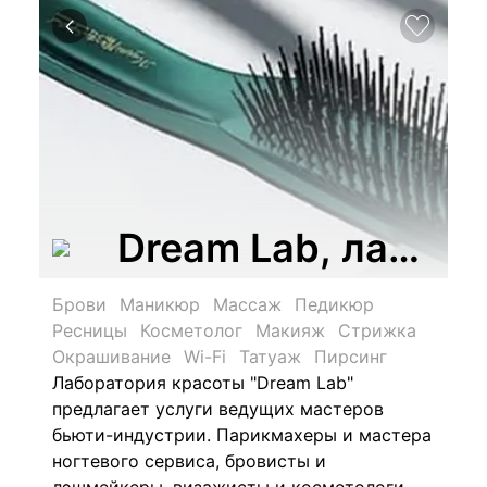
Dream Lab, лабор
Брови
Маникюр
Массаж
Педикюр
Ресницы
Косметолог
Макияж
Стрижка
Окрашивание
Wi-Fi
Татуаж
Пирсинг
Лаборатория красоты "Dream Lab"
предлагает услуги ведущих мастеров
бьюти-индустрии. Парикмахеры и мастера
ногтевого сервиса, бровисты и