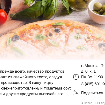
г. Москва, П
прежде всего, качество продуктов.
д. 6, к. 1
вят из свежайшего теста, следуя
Пн-Вс
11:00-
 производстве. В нашу пиццу
8 (495) 601-9
: свежеприготовленный томатный соус
Поделиться
же и другие продукты высочайшего
4 Папас, ООО, по