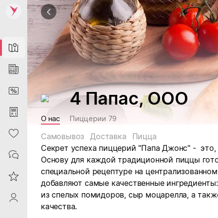
Map
News
DiscountCard
4 Папас, ООО
Purchases
О нас
Пиццерии
79
Heart
Самовывоз
Доставка
Пицца
Секрет успеха пиццерий "Папа Джонс" - это, 
Contacts
Основу для каждой традиционной пиццы гото
специальной рецептуре на централизованном
Reviews
добавляют самые качественные ингредиенты
из спелых помидоров, сыр моцарелла, а так
ProfileSaby
качества.