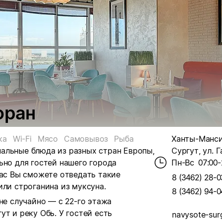
оран
ка
Wi-Fi
Мясо
Самовывоз
Рыба
Ханты-Мансий
альные блюда из разных стран Европы,
Сургут, ул. Г
ьно для гостей нашего города
Пн-Вс
07:00-
нас Вы сможете отведать такие
8 (3462) 28-0
или строганина из муксуна.
8 (3462) 94-0
не случайно — с 22-го этажа
т и реку Обь. У гостей есть
navysote-surg