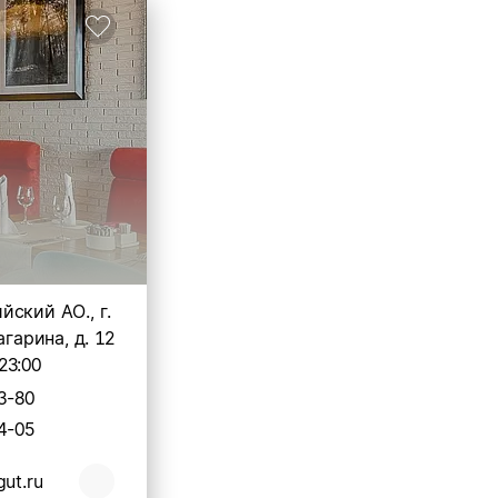
ский АО., г.
агарина, д. 12
23:00
3-80
4-05
ut.ru