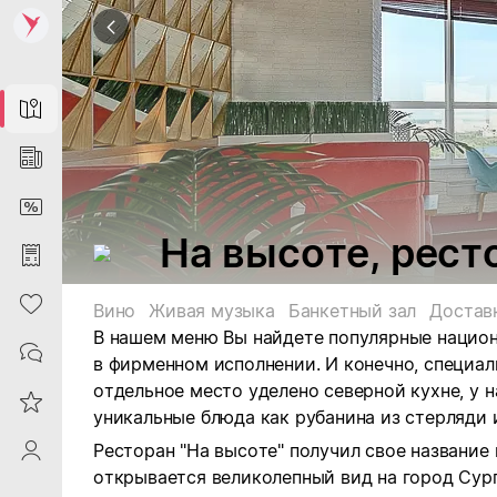
Map
News
DiscountCard
На высоте, рест
Purchases
Heart
Вино
Живая музыка
Банкетный зал
Достав
В нашем меню Вы найдете популярные национ
Contacts
в фирменном исполнении. И конечно, специал
отдельное место уделено северной кухне, у 
Reviews
уникальные блюда как рубанина из стерляди 
Ресторан "На высоте" получил свое название 
ProfileSaby
открывается великолепный вид на город Сургу