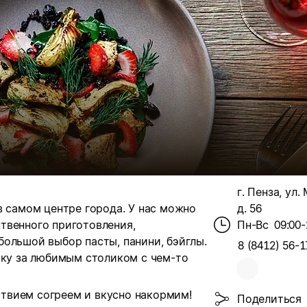
г. Пенза, ул.
в самом центре города. У нас можно
д. 56
твенного приготовления,
Пн-Вс
09:00-
ольшой выбор пасты, панини, бэйглы.
8 (8412) 56-1
ечку за любимым столиком с чем-то
твием согреем и вкусно накормим!
Поделиться