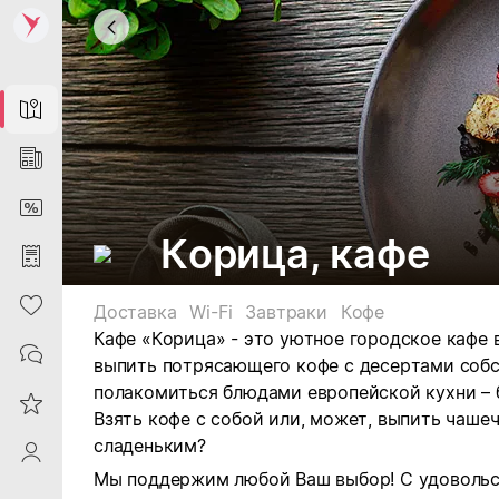
Map
News
DiscountCard
Корица, кафе
Purchases
Heart
Доставка
Wi-Fi
Завтраки
Кофе
Кафе «Корица» - это уютное городское кафе 
Contacts
выпить потрясающего кофе с десертами собс
полакомиться блюдами европейской кухни – б
Reviews
Взять кофе с собой или, может, выпить чаш
сладеньким?
ProfileSaby
Мы поддержим любой Ваш выбор! С удовольс