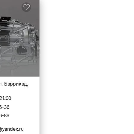
л. Баррикад,
21:00
6-36
6-89
@yandex.ru