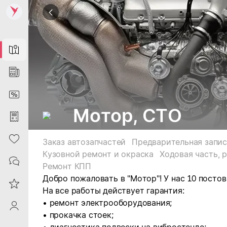
Map
News
DiscountCard
Мотор, СТО
Purchases
Heart
Заказ автозапчастей
Предварительная запис
Кузовной ремонт и окраска
Ходовая часть, 
Contacts
Ремонт КПП
Добро пожаловать в "Мотор"! У нас 10 посто
Reviews
На все работы действует гарантия:
• ремонт электрооборудования;
ProfileSaby
• прокачка стоек;