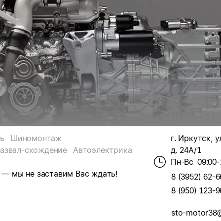
ь
Шиномонтаж
г. Иркутск, у
развал-схождение
Автоэлектрика
д. 24А/1
Пн-Вс
09:00-
в — мы не заставим Вас ждать!
8 (3952) 62-6
8 (950) 123-9
sto-motor38