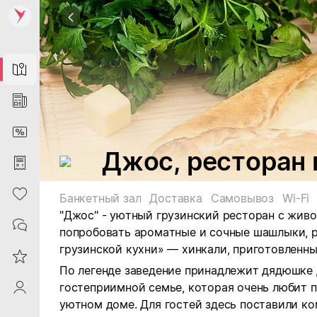
Map
News
DiscountCard
Джос, ресторан 
Purchases
Heart
Банкетный зал
Доставка
Самовывоз
Wi-Fi
"Джос" - уютный грузинский ресторан с жив
Contacts
попробовать ароматные и сочные шашлыки, 
грузинской кухни» — хинкали, приготовленн
Reviews
По легенде заведение принадлежит дядюшке
гостеприимной семье, которая очень любит 
ProfileSaby
уютном доме. Для гостей здесь поставили к