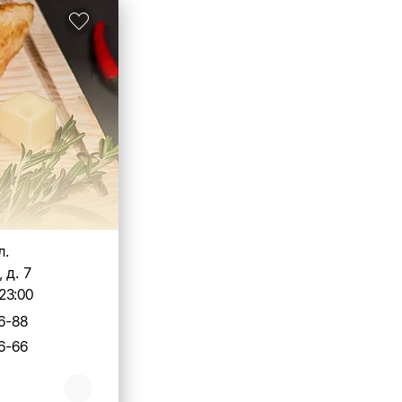
л.
 д. 7
23:00
6-88
6-66