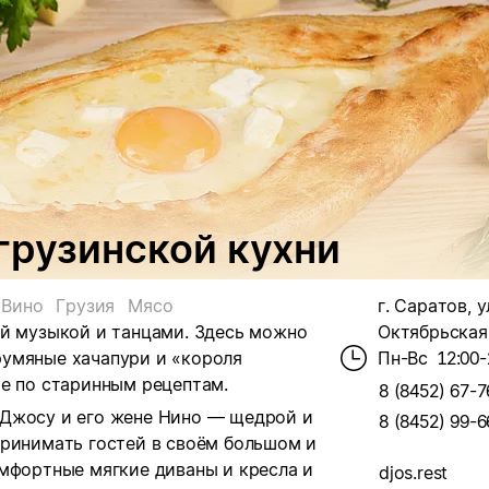
грузинской кухни
Вино
Грузия
Мясо
г. Саратов, у
ой музыкой и танцами. Здесь можно
Октябрьская,
румяные хачапури и «короля
Пн-Вс
12:00-
ые по старинным рецептам.
8 (8452) 67-7
 Джосу и его жене Нино — щедрой и
8 (8452) 99-6
принимать гостей в своём большом и
омфортные мягкие диваны и кресла и
djos.rest