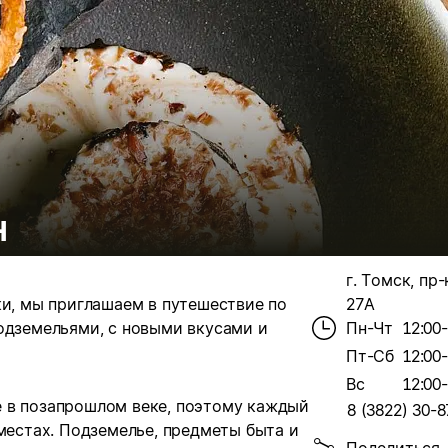
н
г. Томск, пр-
ки, мы приглашаем в путешествие по
27А
одземельями, с новыми вкусами и
Пн-Чт
12:00
Пт-Сб
12:00
Вс
12:00
 в позапрошлом веке, поэтому каждый
8 (3822) 30-8
 местах. Подземелье, предметы быта и