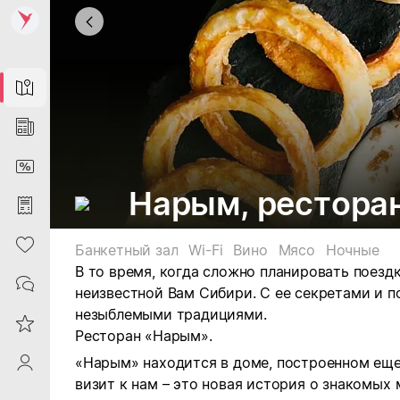
Map
News
DiscountCard
Нарым, рестора
Purchases
Heart
Банкетный зал
Wi-Fi
Вино
Мясо
Ночные
В то время, когда сложно планировать поезд
Contacts
неизвестной Вам Сибири. С ее секретами и п
незыблемыми традициями.
Reviews
Ресторан «Нарым».
«Нарым» находится в доме, построенном еще
ProfileSaby
визит к нам – это новая история о знакомых