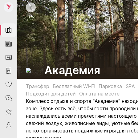
Map
News
DiscountCard
Академия
Purchases
Heart
Трансфер
Бесплатный Wi-Fi
Парковка
SPA
Подходит для детей
Оплата на месте
Contacts
Комплекс отдыха и спорта "Академия" находи
зоне.
Здесь есть всё, чтобы гости проводили 
Reviews
наслаждались всеми прелестями настоящего 
свежий воздух, живописные виды, уютные бе
ProfileSaby
легко организовать подвижные игры для люб