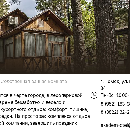
Собственная ванная комната
г. Томск, ул.
34
тся в черте города, в лесопарковой
Пн-Вс
10:00-
время беззаботно и весело и
8 (952) 163-9
курортного отдыха: комфорт, тишина,
8 (3822) 32-2
седки. На просторах комплекса отдыха
ой компании, завершить праздник
akadem-otel@