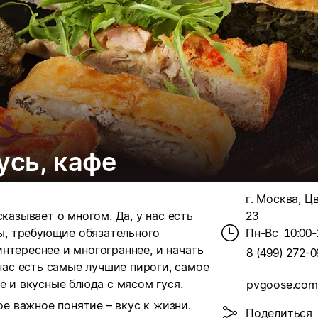
усь, кафе
г. Москва, Цв
казывает о многом. Да, у нас есть
23
ты, требующие обязательного
Пн-Вс
10:00-
нтереснее и многограннее, и начать
8 (499) 272-0
 нас есть самые лучшие пироги, самое
е и вкусные блюда с мясом гуся.
pvgoose.com
ое важное понятие – вкус к жизни.
Поделиться