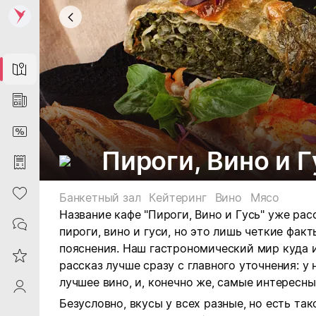
Map
News
DiscountCard
Пироги, Вино и Г
Purchases
Heart
Банкетный зал
Кейтеринг
Вино
Мясо
Название кафе "
Пироги, Вино и Гусь"
уже расс
Contacts
пироги, вино и гуси, но это лишь четкие фак
пояснения. Наш гастрономический мир куда и
Reviews
рассказ лучше сразу с главного уточнения: у
лучшее вино, и, конечно же, самые интересны
ProfileSaby
Безусловно, вкусы у всех разные, но есть так