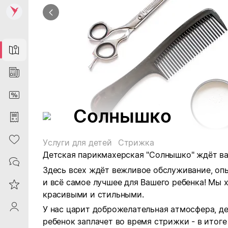
Map
News
DiscountCard
Солнышко
Purchases
Heart
Услуги для детей
Стрижка
Детская парикмахерская "Солнышко" ждёт ва
Contacts
Здесь всех ждёт вежливое обслуживание, оп
и всё самое лучшее для Вашего ребенка! Мы 
Reviews
красивыми и стильными.
ProfileSaby
У нас царит доброжелательная атмосфера, де
ребенок заплачет во время стрижки - в итоге