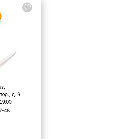
аз,
ер., д. 9
19:00
7-48