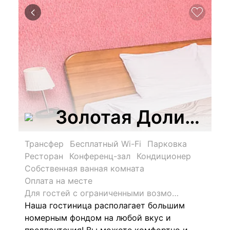
Золотая Долина
Трансфер
Бесплатный Wi-Fi
Парковка
Ресторан
Конференц-зал
Кондиционер
Собственная ванная комната
Оплата на месте
Для гостей с ограниченными возможностями
Наша гостиница располагает большим
номерным фондом на любой вкус и