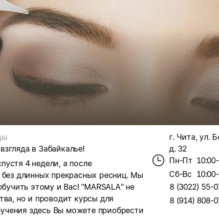
цы
г. Чита, ул. 
згляда в Забайкалье!
д. 32
Пн-Пт
10:00
устя 4 недели, а после
Сб-Вс
10:00
 без длинных прекрасных ресниц. Мы
обучить этому и Вас! "MARSALA" не
8 (3022) 55-0
тва, но и проводит курсы для
8 (914) 808-0
учения здесь Вы можете приобрести