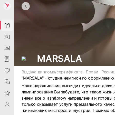
Map
News
DiscountCard
MARSALA
Purchases
Heart
Выдача диплома/сертификата
Брови
Ресни
"MARSALA" - студия-чемпион по оформлению в
Contacts
Наше наращивание выглядит идеально даже сп
ламинирования Вы забудете, что такое жизнь
Reviews
знаем все о lash&brow направлении и готовы 
только оказывает услуги премиального качес
ProfileSaby
начинающих мастеров индустрии. Помимо об