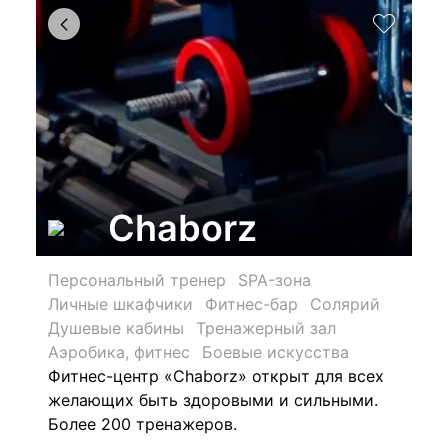
Chaborz
Персональный тренер
SPA-зона
Личные шкафчики
Фитнес-бар
Солярий
Душевые кабины
Тренажерный зал
Аэробика, фитнес
Боевые искусства
Фитнес-центр «Chaborz» открыт для всех
желающих быть здоровыми и сильными.
Более 200 тренажеров.