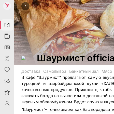
Map
News
DiscountCard
Шаурмист officia
Purchases
Heart
Доставка
Самовывоз
Банкетный зал
Мясо
В кафе "Шаурмист" предлагают самую вкус
Contacts
турецкой и азербайджанской кухни «ХАЛ
качественных продуктов. Приходите, чтобы
Reviews
з
аказать блюда на вынос или с доставкой на
вкусным обедом/ужином. Будет сочно и вкус
ProfileSaby
"Шаурмист"- точно знаем, как Вас порадовать