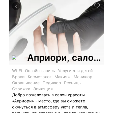
Априори, салон к
Wi-Fi
Онлайн-запись
Услуги для детей
Брови
Косметолог
Макияж
Маникюр
Окрашивание
Педикюр
Ресницы
Стрижка
Эпиляция
Добро пожаловать в салон красоты
«Априори» - место, где вы сможете
окунуться в атмосферу уюта и тепла,