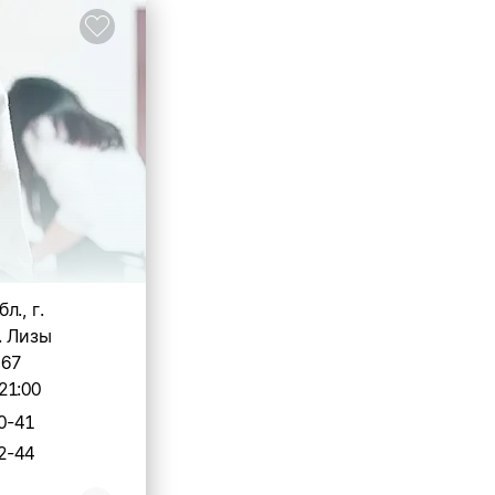
л., г.
. Лизы
 67
21:00
0-41
2-44