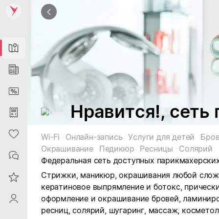
Map
News
DiscountCard
Нравится!, сеть
Purchases
Heart
Wi-Fi
Онлайн-запись
Услуги для детей
Бро
Окрашивание
Педикюр
Ресницы
Солярий
Contacts
Федеральная сеть доступных парикмахерских 
Стрижки, маникюр, окрашивания любой сложн
Reviews
кератиновое выпрямление и ботокс, прическ
оформление и окрашивание бровей, ламиниро
ProfileSaby
ресниц, солярий, шугаринг, массаж, косметол