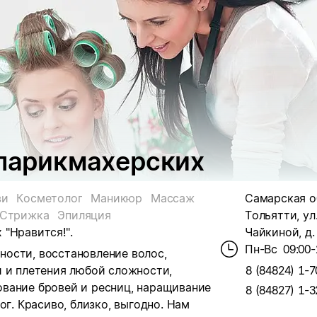
 парикмахерских
ви
Косметолог
Маникюр
Массаж
Самарская об
Стрижка
Эпиляция
Тольятти, ул
"Нравится!".
Чайкиной, д.
Пн-Вс
09:00-
ости, восстановление волос,
и и плетения любой сложности,
8 (84824) 1-7
вание бровей и ресниц, наращивание
8 (84827) 1-3
ог. Красиво, близко, выгодно. Нам