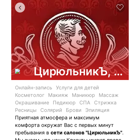
ЦирюльникЪ, феде
Онлайн-запись
Услуги для детей
Косметолог
Макияж
Маникюр
Массаж
Окрашивание
Педикюр
СПА
Стрижка
Ресницы
Солярий
Брови
Эпиляция
Приятная атмосфера и максимум
комфорта окружат Вас с первых минут
пребывания в
сети салонов "ЦирюльникЪ"
.