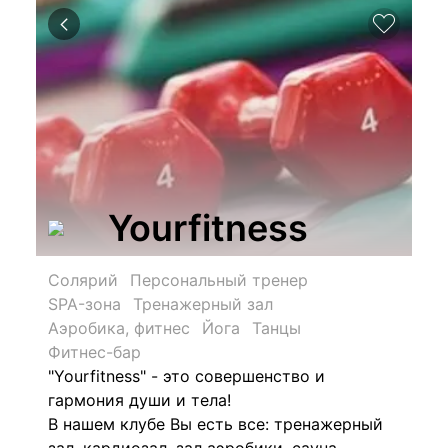
Yourfitness
Солярий
Персональный тренер
SPA-зона
Тренажерный зал
Аэробика, фитнес
Йога
Танцы
Фитнес-бар
"Yourfitness" - это совершенство и
гармония души и тела!
В нашем клубе Вы есть все: тренажерный