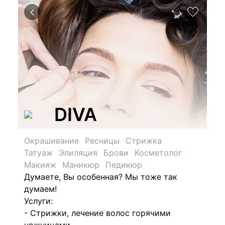
DIVA
Окрашивание
Ресницы
Стрижка
Татуаж
Эпиляция
Брови
Косметолог
Макияж
Маникюр
Педикюр
Думаете, Вы особенная? Мы тоже так
думаем!
Услуги:
- Стрижки, лечение волос горячими