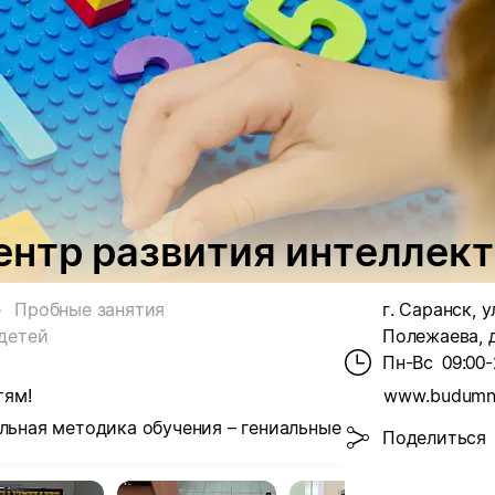
ентр развития интеллект
е
Пробные занятия
г. Саранск, у
детей
Полежаева, д
Пн-Вс
09:00-
тям!
www.budumn
льная методика обучения – гениальные
Поделиться