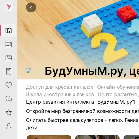
Map
News
DiscountCard
БудУмныМ.ру, ц
Purchases
Heart
Доступ для кресел-каталок
Онлайн-обучени
Школа иностранных языков
Центр развития 
Contacts
Центр развития интеллекта "БудУмныМ. ру"!
Откройте мир безграничной возможности де
Reviews
Считать быстрее калькулятора – легко.
Гениа
ProfileSaby
дети.