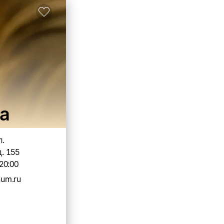
а
л.
. 155
20:00
um.ru