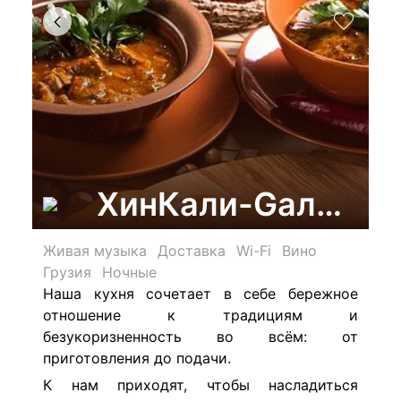
ХинКали-GaлИ, ка
Живая музыка
Доставка
Wi-Fi
Вино
Грузия
Ночные
Наша кухня сочетает в себе бережное
отношение к традициям и
безукоризненность во всём: от
приготовления до подачи.
К нам приходят, чтобы насладиться