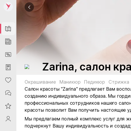
Map
News
DiscountCard
Zarina, салон кр
Purchases
Heart
Окрашивание
Маникюр
Педикюр
Стрижка
Салон красоты "Zarina" предлагает Вам восп
Contacts
созданию индивидуального образа. Мы горди
профессиональных сотрудников нашего салон
Reviews
красоты позволит Вам получить настоящее у
Мы предлагаем полный комплекс услуг для ж
ProfileSaby
подчеркнут Вашу индивидуальность и создад