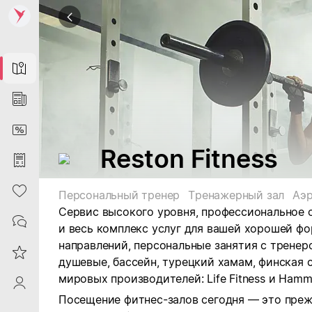
Map
News
DiscountCard
Reston Fitness
Purchases
Heart
Персональный тренер
Тренажерный зал
Аэр
Сервис высокого уровня, профессиональное 
Contacts
и весь комплекс услуг для вашей хорошей ф
направлений, персональные занятия с тренер
Reviews
душевые, бассейн, турецкий хамам, финская 
мировых производителей: Life Fitness и Hamme
ProfileSaby
Посещение фитнес-залов сегодня — это прежд