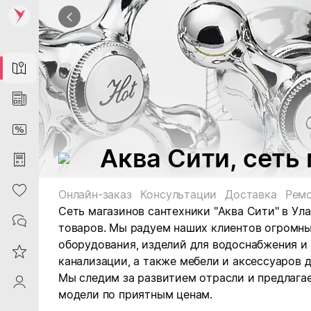
Map
News
DiscountCard
Аква Сити, сеть
Purchases
Heart
Онлайн-заказ
Консультации
Доставка
Рем
Сеть магазинов сантехники "Аква Сити" в Ул
Contacts
товаров. М
ы радуем наших клиентов огромны
оборудования, изделий для водоснабжения и
Reviews
канализации, а также мебели и аксессуаров 
Мы следим за развитием отрасли и предлага
ProfileSaby
модели по приятным ценам.