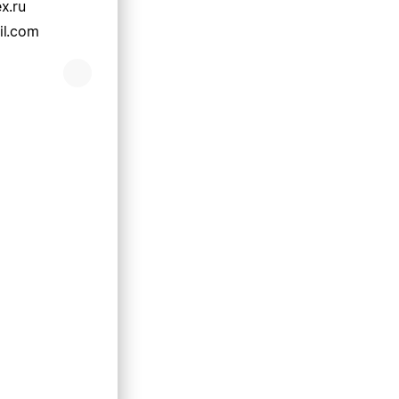
x.ru
il.com