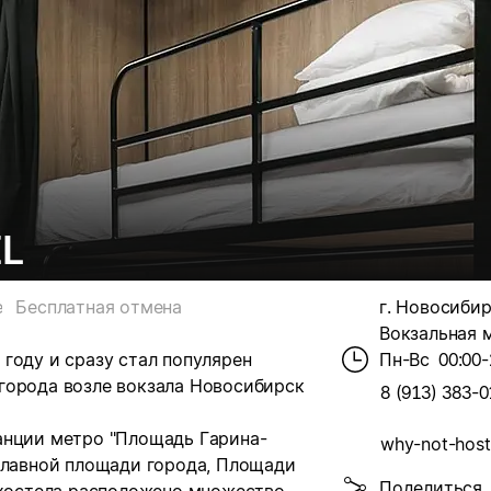
L
е
Бесплатная отмена
г. Новосибир
Вокзальная мг
году и сразу стал популярен
Пн-Вс
00:00-
города возле вокзала Новосибирск
8 (913) 383-0
анции метро "Площадь Гарина-
why-not-hoste
 главной площади города, Площади
Поделиться