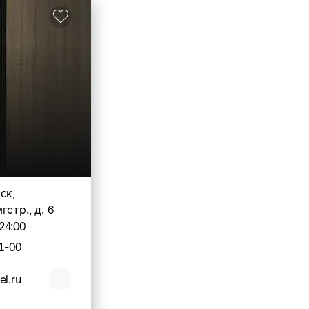
ск,
стр., д. 6
24:00
1-00
l.ru