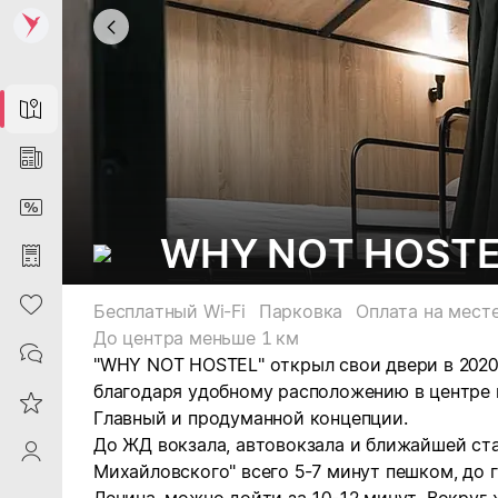
Map
News
DiscountCard
WHY NOT HOSTE
Purchases
Heart
Бесплатный Wi-Fi
Парковка
Оплата на мест
До центра меньше 1 км
Contacts
"WHY NOT HOSTEL" открыл свои двери в 2020 
благодаря удобному расположению в центре 
Reviews
Главный и продуманной концепции.
До ЖД вокзала, автовокзала и ближайшей ст
ProfileSaby
Михайловского" всего 5-7 минут пешком, до