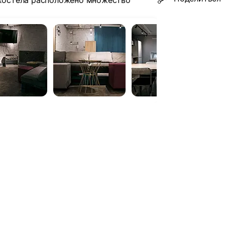
 хостела расположено множество