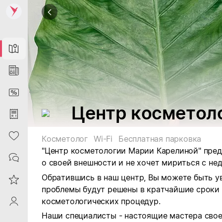
Map
News
DiscountCard
Центр косметол
Purchases
Heart
Косметолог
Wi-Fi
Бесплатная парковка
"Центр косметологии Марии Карелиной" предо
Contacts
о своей внешности и не хочет мириться с нед
Обратившись в наш центр, Вы можете быть у
Reviews
проблемы будут решены в кратчайшие срок
косметологических процедур.
ProfileSaby
Наши специалисты - настоящие мастера свое