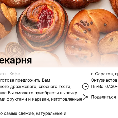
пекарня
рты
Кофе
г. Саратов, 
 готова предложить Вам
Энтузиастов,
ного дрожжевого, слоеного теста,
Пн-Вс
07:30-
 нас Вы сможете приобрести выпечку
Поделиться
ми фруктами и караваи, изготовленные
ко самые свежие, натуральные и