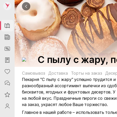
Map
News
DiscountCard
С пылу с жару, 
Purchases
Heart
Самовывоз
Доставка
Торты на заказ
Десе
Пекарня "С пылу с жару" успешно трудится и
Contacts
разнообразный ассортимент выпечки из сдоб
бисквитов, ягодных и фруктовых десертов.
У
Reviews
на любой вкус. Праздничные пироги со свежи
на заказ, украсят любое Ваше торжество.
ProfileSaby
Главное в нашей работе – использовать толь