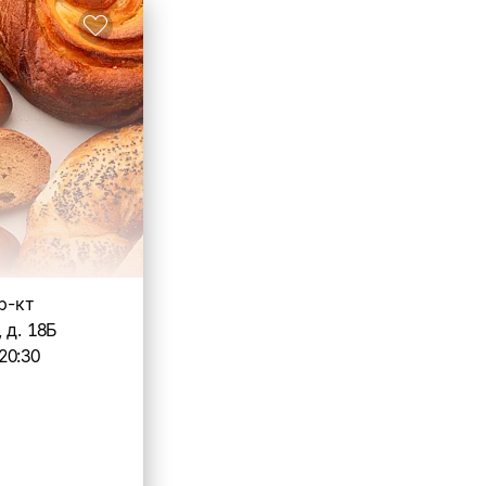
пр-кт
 д. 18Б
20:30