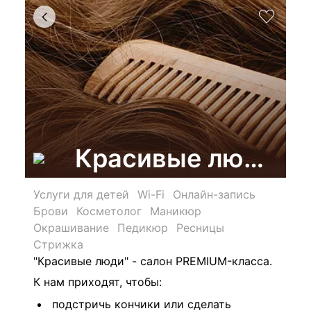
Красивые люди, с
Услуги для детей
Wi-Fi
Онлайн-запись
Брови
Косметолог
Маникюр
Окрашивание
Педикюр
Ресницы
Стрижка
"Красивые люди" - салон PREMIUM-класса.
К нам приходят, чтобы:
подстричь кончики или сделать