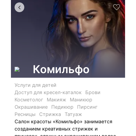
Комильфо
Услуги для детей
Доступ для кресел-каталок
Брови
Косметолог
Макияж
Маникюр
Окрашивание
Педикюр
Пирсинг
Ресницы
Стрижка
Татуаж
Салон красоты «Комильфо» занимается
созданием креативных стрижек и