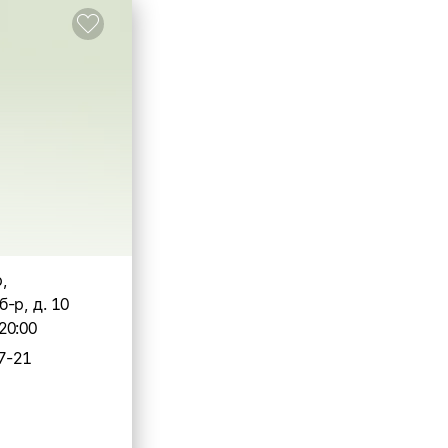
,
-р, д. 10
20:00
7-21