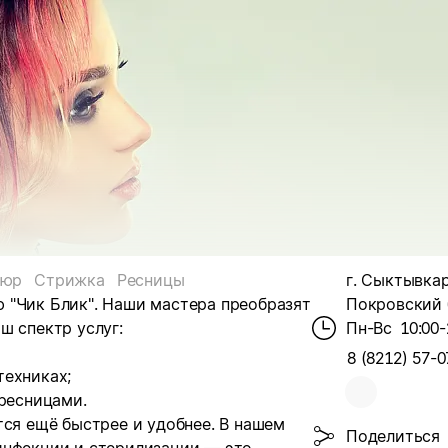
кюр
Стрижка
Ресницы
г. Сыктывкар
 "Чик Блик". Наши мастера преобразят
Покровский б
ш спектр услуг:
Пн-Вс
10:00-
8 (8212) 57-0
техниках;
 ресницами.
тся ещё быстрее и удобнее. В нашем
Поделиться