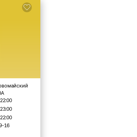
ервомайский
0А
-22:00
-23:00
-22:00
9-16