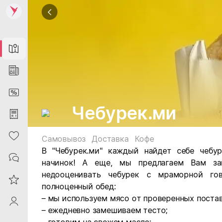
Map
News
DiscountCard
Чебурек.ми
Purchases
Heart
Самовывоз
Доставка
Кофе
В "Чебурек.ми" каждый найдет себе чебу
Contacts
начинок! А еще, мы предлагаем Вам зак
недооценивать чебурек с мраморной гов
Reviews
полноценный обед:
– мы используем мясо от проверенных поста
ProfileSaby
– ежедневно замешиваем тесто;