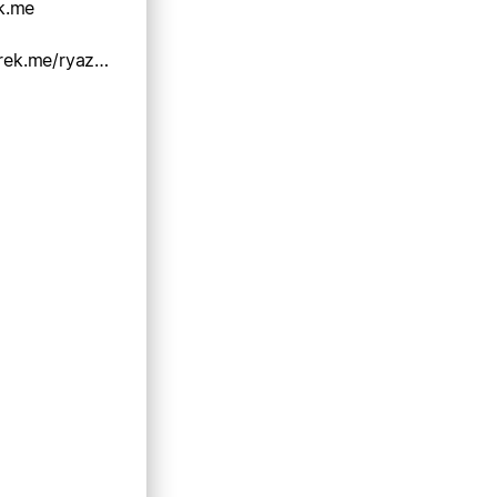
k.me
https://cheburek.me/ryazan