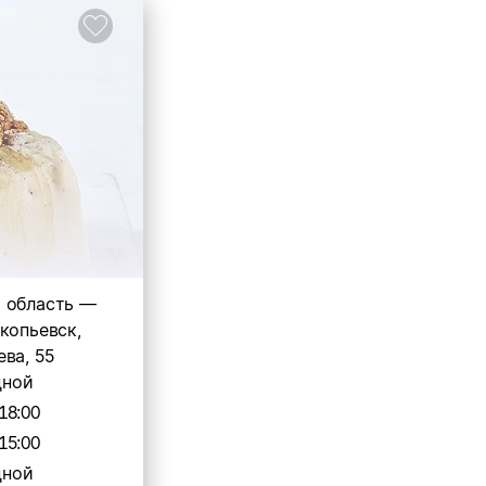
 область —
копьевск,
ва, 55
дной
18:00
15:00
дной