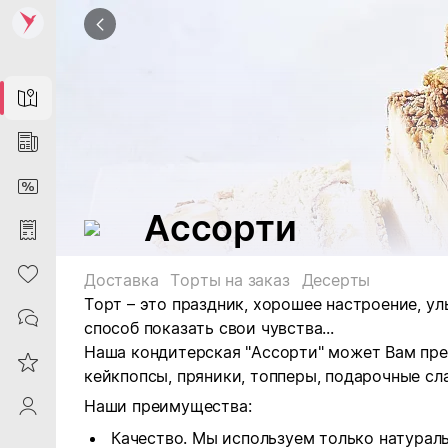
Map
News
DiscountCard
Ассорти
Purchases
Heart
Доставка
Торты на заказ
Десерты
Торт – это праздник, хорошее настроение, ул
Contacts
способ показать свои чувства...
Наша кондитерская "Ассорти" может Вам пред
Reviews
кейкпопсы, пряники, топперы, подарочные сл
Наши преимущества:
ProfileSaby
Качество. Мы используем только натурал