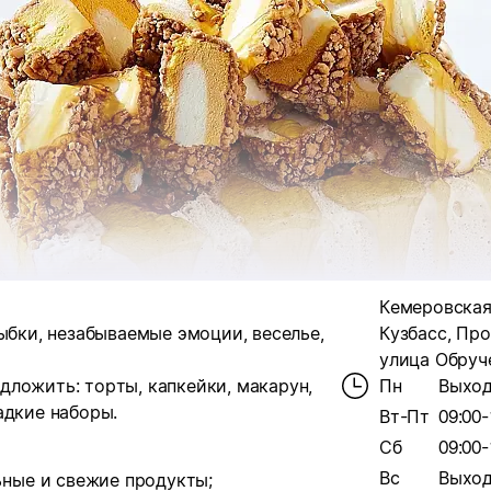
Кемеровская
ыбки, незабываемые эмоции, веселье,
Кузбасс, Про
улица Обруче
ложить: торты, капкейки, макарун,
Пн
Выхо
адкие наборы.
Вт-Пт
09:00-
Сб
09:00-
Вс
Выхо
ьные и свежие продукты;