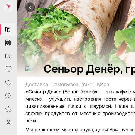
Map
News
DiscountCard
Сеньор Денёр, г
Purchases
Heart
Доставка
Самовывоз
Wi-Fi
Мясо
«Сеньор Денёр (Senor Doner)»
— это кафе с 
Contacts
миссия - улучшить настроения гостя через
цивилизованные точки с шаурмой. Наша ш
Reviews
свежих продуктов от местных производител
печи.
ProfileSaby
Мы не жалеем мясо и соуса, даем Вам лучшее