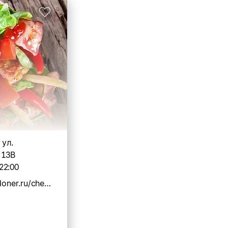
 ул.
 13В
22:00
https://senordoner.ru/chelyabinsk