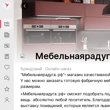
Map
News
DiscountCard
Мебельнаярадуг
Purchases
Heart
Брендовый
Онлайн-заказ
"Мебельнаярадуга. рф"–
магазин качественной
Contacts
У нас можно заказать готовую фабричную ме
размерам.
Reviews
«Мебельнаярадуга. рф» сможет подобрать по
вещь абсолютно любой посетитель. Благода
ProfileSaby
выставку помещений, которые является льви