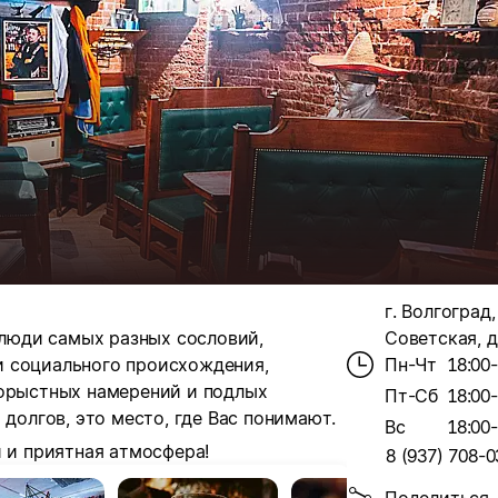
г. Волгоград,
 люди самых разных сословий,
Советская, д
и социального происхождения,
Пн-Чт
18:00
корыстных намерений и подлых
Пт-Сб
18:00
 долгов,
это место, где Вас понимают.
Вс
18:00
и и приятная атмосфера!
8 (937) 708-0