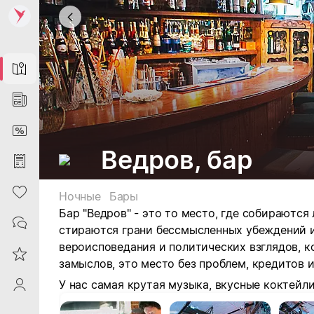
Map
News
DiscountCard
Ведров, бар
Purchases
Heart
Ночные
Бары
Бар "Ведров" -
это то место, где собираются
Contacts
стираются грани бессмысленных убеждений 
вероисповедания и политических взглядов, 
Reviews
замыслов,
это место без проблем, кредитов и
У нас самая крутая музыка, вкусные коктейл
ProfileSaby