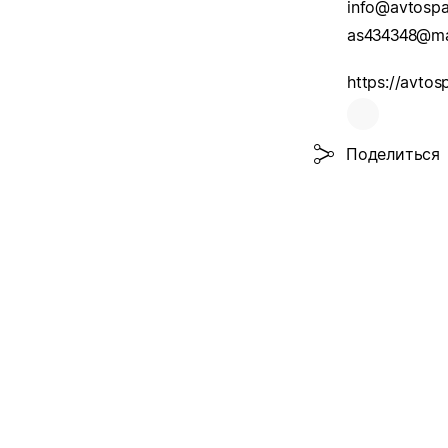
info@avtospa
as434348@mai
https://avtos
Поделиться