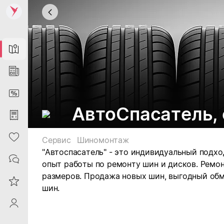
Map
News
DiscountCard
АвтоСпасатель,
Purchases
Heart
Сервис
Шиномонтаж
"Автоспасатель" - это индивидуальный подхо
Contacts
опыт работы по ремонту шин и дисков. Ремо
размеров.
Продажа новых шин, выгодный обме
Reviews
шин.
ProfileSaby