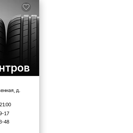
нтров
енная, д.
21:00
9-17
3-48