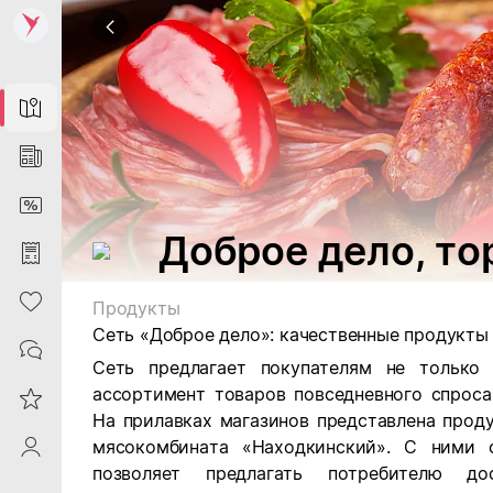
Map
News
DiscountCard
Доброе дело, то
Purchases
Heart
Продукты
Сеть «Доброе дело»: качественные продукты
Contacts
Сеть предлагает покупателям не только
ассортимент товаров повседневного спроса
Reviews
На прилавках магазинов представлена прод
мясокомбината «Находкинский». С ними с
ProfileSaby
позволяет предлагать потребителю до