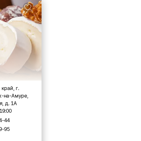
край, г.
-на-Амуре,
, д. 1А
19:00
4-44
9-95