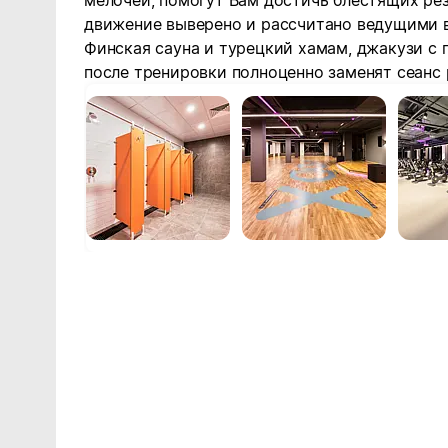
мелочей, помогут Вам достичь блестящих ре
движение выверено и рассчитано ведущими 
Финская сауна и турецкий хамам, джакузи с
после тренировки полноценно заменят сеанс