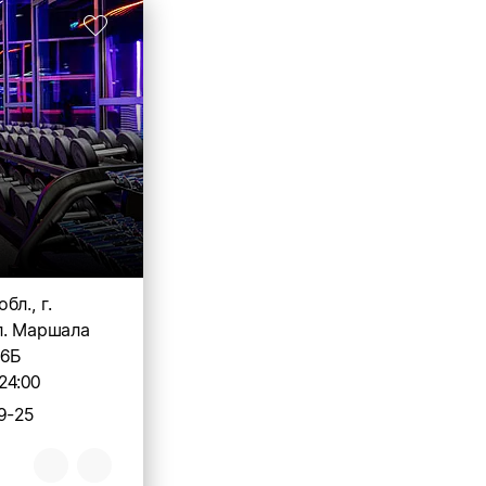
бл., г.
л. Маршала
 6Б
24:00
9-25