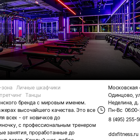
-зона
Личные шкафчики
Московская о
третчинг
Танцы
Одинцово, у
нского бренда с мировым именем.
Неделина, д.
ажерах высочайшего качества. Это все
Пн-Вс
06:00-
ля всех - от новичков до
8 (495) 255-5
иночку, с профессиональным тренером
ые занятия, проработанные до
ddxfitness.ru