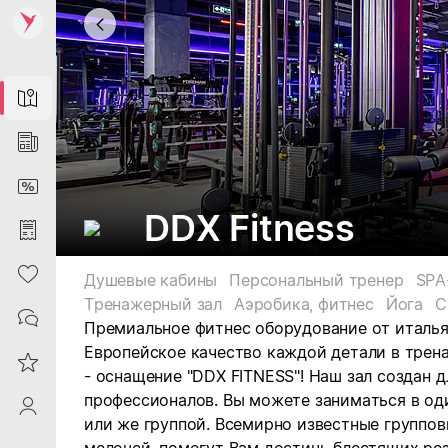
Map
News
DiscountCard
DDX Fitness
Purchases
Heart
Душевые кабины
Персональный тренер
SPA
Тренажерный зал
Аэробика, фитнес
Йога
С
Contacts
Премиальное фитнес оборудование от италья
Европейское качество каждой детали в трен
Reviews
- оснащение "DDX FITNESS"! Наш зал создан д
профессионалов. Вы можете заниматься в од
ProfileSaby
или же группой. Всемирно известные группов