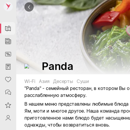
Map
News
DiscountCard
Panda
Purchases
Heart
Wi-Fi
Азия
Десерты
Суши
"Panda" - семейный ресторан, в котором Вы
о
Contacts
расслабленную атмосферу.
В нашем меню представлены любимые блюда п
Reviews
Ям, моти и многое другое.
Наша команда проф
приготовленное нами блюдо будет насыщенн
ProfileSaby
однажды, чтобы возвратиться вновь.