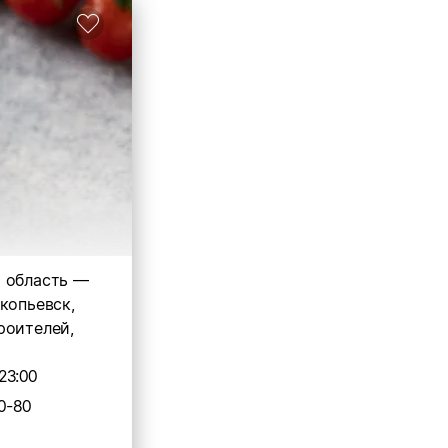
 область —
копьевск,
роителей,
23:00
0-80