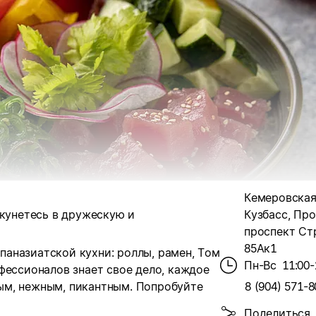
Кемеровская
кунетесь в дружескую и
Кузбасс, Про
проспект Ст
85Ак1
аназиатской кухни: роллы, рамен, Том
Пн-Вс
11:00-
ессионалов знает свое дело, каждое
ым, нежным, пикантным.
Попробуйте
8 (904) 571-8
Поделиться