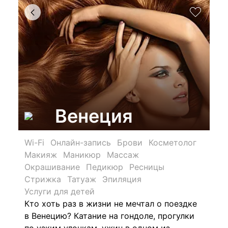
Венеция
Wi-Fi
Онлайн-запись
Брови
Косметолог
Макияж
Маникюр
Массаж
Окрашивание
Педикюр
Ресницы
Стрижка
Татуаж
Эпиляция
Услуги для детей
Кто хоть раз в жизни не мечтал о поездке
в Венецию? Катание на гондоле, прогулки