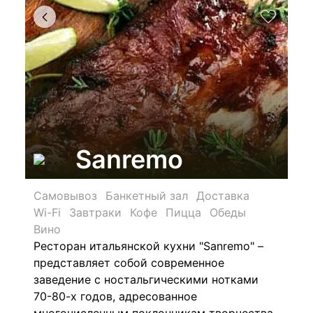
Sanremo
Самовывоз
Банкетный зал
Доставка
Wi-Fi
Завтраки
Кофе
Пицца
Обеды
Вино
Ресторан итальянской кухни "Sanremo" –
представляет собой современное
заведение с ностальгическими нотками
70-80-х годов, адресованное