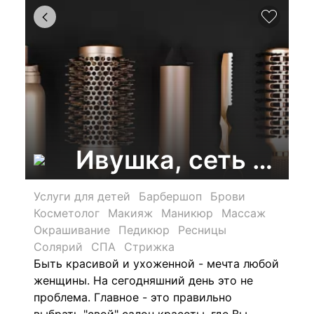
Ивушка, сеть сал
Услуги для детей
Барбершоп
Брови
Косметолог
Макияж
Маникюр
Массаж
Окрашивание
Педикюр
Ресницы
Солярий
СПА
Стрижка
Быть красивой и ухоженной - мечта любой
женщины. На сегодняшний день это не
проблема. Главное - это правильно